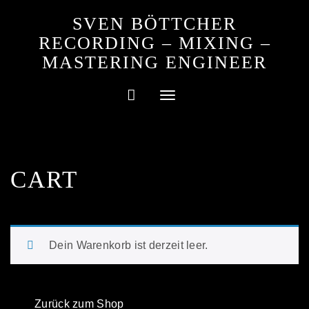
Skip
SVEN BÖTTCHER
to
content
RECORDING – MIXING –
MASTERING ENGINEER
Toggle
navigation
CART
Dein Warenkorb ist derzeit leer.
Zurück zum Shop